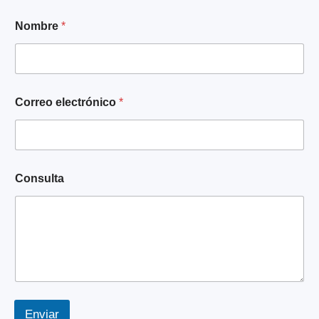
Nombre
*
Correo electrónico
*
*
Consulta
N
o
m
b
r
e
*
Enviar