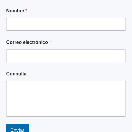
*
Nombre
*
C
o
n
s
u
l
Correo electrónico
*
t
a
*
Consulta
Enviar