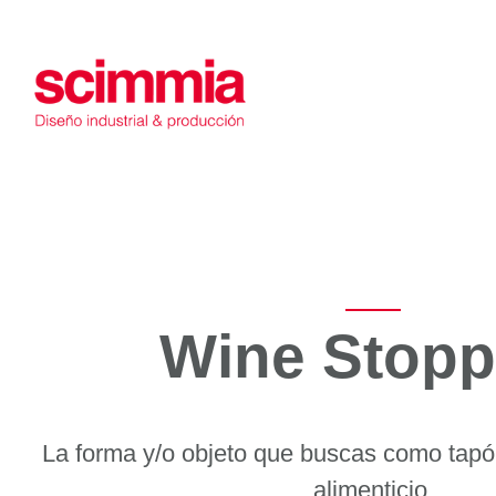
Saltar
al
contenido
Wine Stopp
La forma y/o objeto que buscas como tapón
alimenticio.