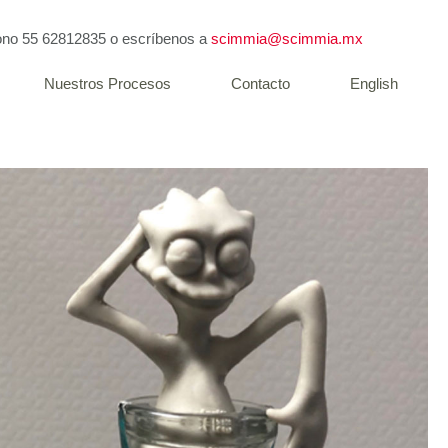
fono
55 62812835
o escríbenos a
scimmia@scimmia.mx
Nuestros Procesos
Contacto
English