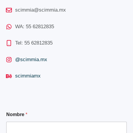
scimmia@scimmia.mx
WA: 55 62812835
Tel: 55 62812835
@scimmia.mx
scimmiamx
*
Nombre
*
C
o
r
r