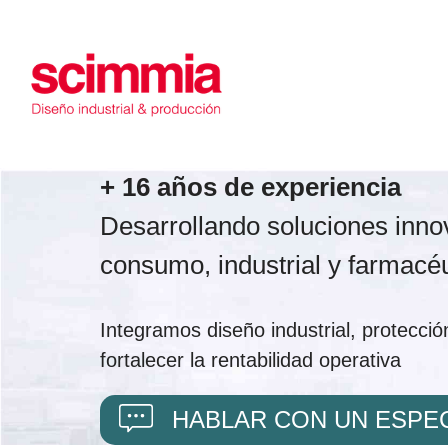
Saltar
al
contenido
+
16 años de experiencia
Desarrollando soluciones innov
consumo, industrial y farmacéu
Integramos diseño industrial, protecció
fortalecer la rentabilidad operativa
HABLAR CON UN ESPEC