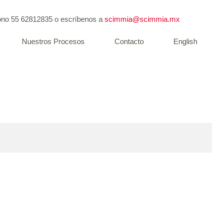
fono
55 62812835
o escríbenos a
scimmia@scimmia.mx
Nuestros Procesos
Contacto
English