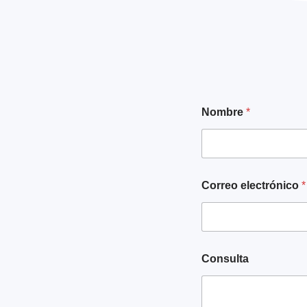
N
Nombre
*
o
m
b
r
e
*
Correo electrónico
*
e
l
e
c
t
r
Consulta
ó
n
i