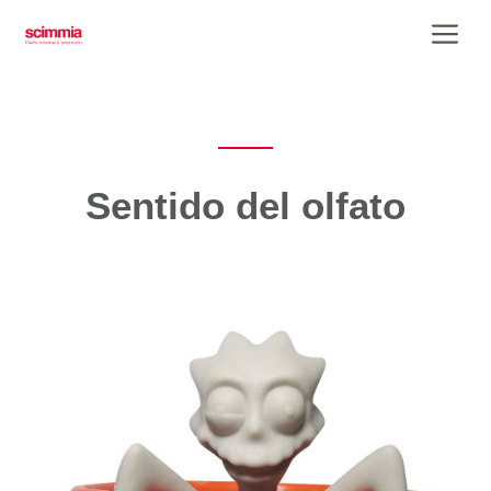
Saltar
Me
al
contenido
Sentido del olfato