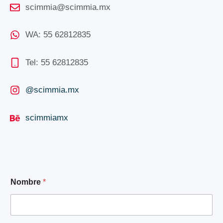
scimmia@scimmia.mx
WA: 55 62812835
Tel: 55 62812835
@scimmia.mx
scimmiamx
N
Nombre
*
o
m
b
r
e