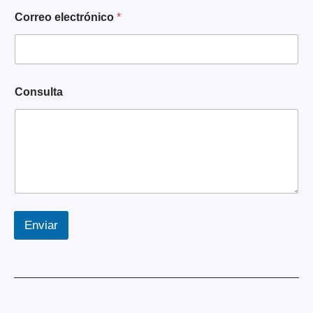
*
Correo electrónico
*
*
Consulta
Enviar
A
l
t